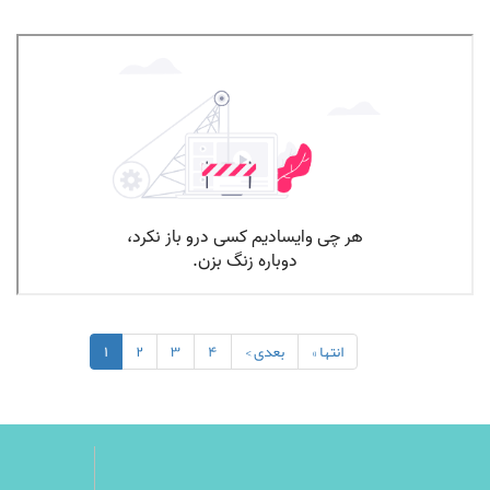
نوجوانی قسمت پنجم
انتها »
بعدی ›
۴
۳
۲
۱