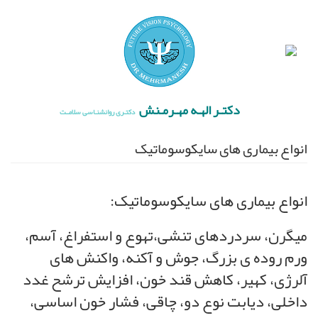
رفتن
×
به
محتوای
اصلی
خانه
درباره
ما
دکتـر الهـه مهـرمـنش
دکتـری روانشنـاسی سلامــت
ویدئوها
انواع بیماری های سایکوسوماتیک
ورود
به
سایت
انواع بیماری های سایکوسوماتیک:
سایت
های
میگرن، سردردهای تنشی،تهوع و استفراغ، آسم،
مرتبط
ورم روده ی بزرگ، جوش و آکنه، واکنش های
مقالات
آلرژی، کهیر، کاهش قند خون، افزایش ترشح غدد
ارتباط
داخلی، دیابت نوع دو، چاقی، فشار خون اساسی،
با
ما